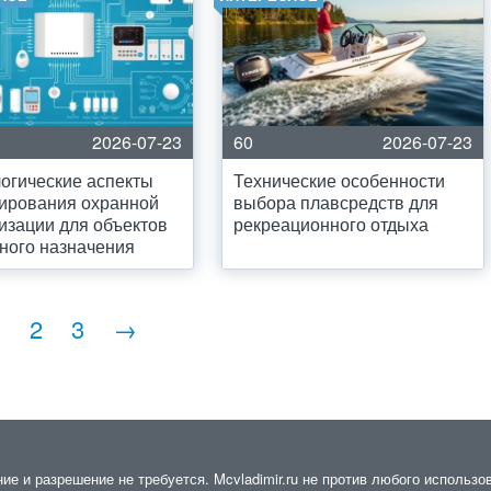
2026-07-23
60
2026-07-23
огические аспекты
Технические особенности
ирования охранной
выбора плавсредств для
изации для объектов
рекреационного отдыха
ного назначения
1
2
3
→
 и разрешение не требуется. Mcvladimir.ru не против любого использов