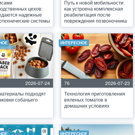
исами
Путь к новой мобильности:
одственных цехов:
как устроена комплексная
ождаются надежные
реабилитация после
отехнические системы
повреждения позвоночника
НОЕ
ИНТЕРЕСНОЕ
2026-07-24
76
2026-07-23
материалы подходят
Технология приготовления
аковки собачьего
вяленых томатов в
домашних условиях
НОЕ
ИНТЕРЕСНОЕ