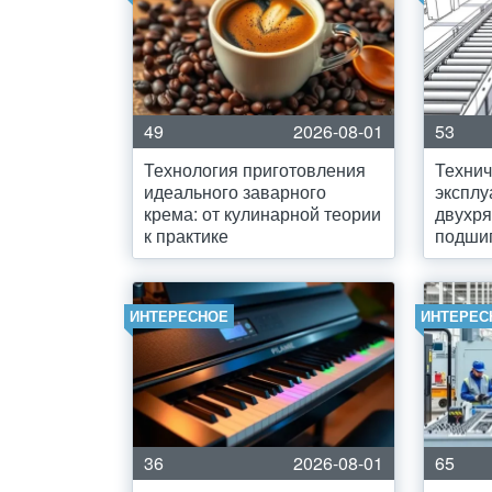
49
2026-08-01
53
Технология приготовления
Технич
идеального заварного
экспл
крема: от кулинарной теории
двухря
к практике
подши
ИНТЕРЕСНОЕ
ИНТЕРЕС
36
2026-08-01
65