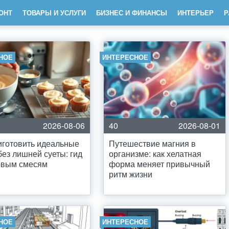
ОНТ
ТОВАРЫ И УСЛУГИ
БИЗНЕС И ФИНАНСЫ
ИНТЕРЬЕР
Р
НОЕ
ИНТЕРЕСНОЕ
2026-08-06
40
2026-08-01
иготовить идеальные
Путешествие магния в
без лишней суеты: гид
организме: как хелатная
овым смесям
форма меняет привычный
ритм жизни
НОЕ
ИНТЕРЕСНОЕ