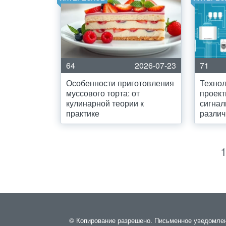
64
2026-07-23
71
Особенности приготовления
Технол
муссового торта: от
проект
кулинарной теории к
сигнал
практике
различ
© Копирование разрешено. Письменное уведомление