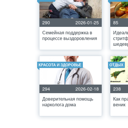
290
2026-01-25
85
Семейная поддержка в
Идеаль
процессе выздоровления
стритф
шедев
КРАСОТА И ЗДОРОВЬЕ
ОТДЫХ
294
2026-02-18
238
Доверительная помощь
Как пр
нарколога дома
веник