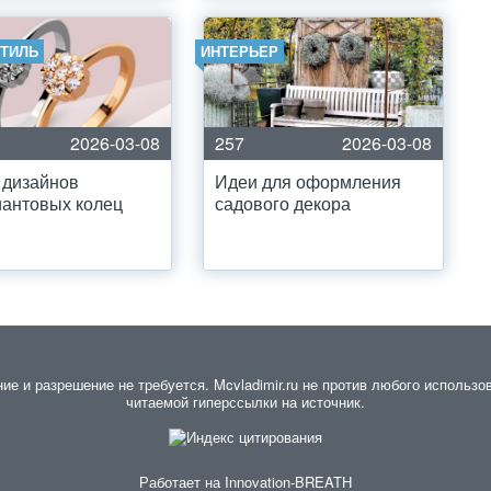
СТИЛЬ
ИНТЕРЬЕР
2026-03-08
257
2026-03-08
 дизайнов
Идеи для оформления
антовых колец
садового декора
 и разрешение не требуется. Mcvladimir.ru не против любого использов
читаемой гиперссылки на источник.
Работает на
Innovation-BREATH