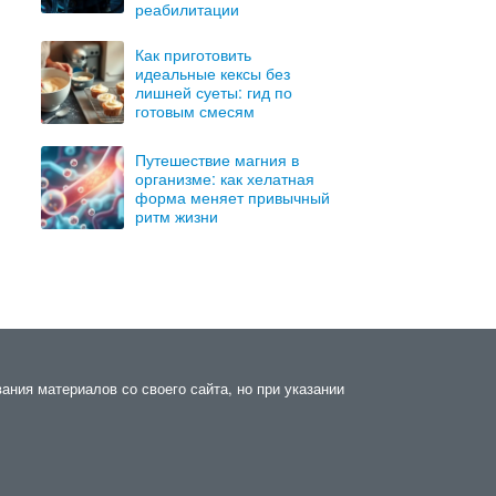
реабилитации
Как приготовить
идеальные кексы без
лишней суеты: гид по
готовым смесям
Путешествие магния в
организме: как хелатная
форма меняет привычный
ритм жизни
ания материалов со своего сайта, но при указании