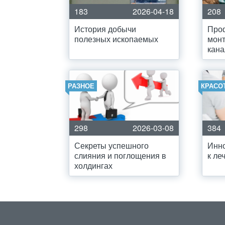
183
2026-04-18
208
История добычи
Про
полезных ископаемых
монт
кана
РАЗНОЕ
КРАСО
298
2026-03-08
384
Секреты успешного
Инн
слияния и поглощения в
к ле
холдингах