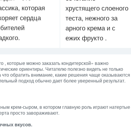
ассика, которая
хрустящего слоеного
коряет сердца
теста, нежного за
бителей
арного крема и с
адкого.
ежих фрукто .
о , которые можно заказать кондитерской» важно
тические ориентиры. Читателю полезно видеть не только
а что обратить внимание, какие решения чаще оказываются
тельный подход обычно дает более уверенный результат.
жным крем-сыром, в котором главную роль играют натертые
серта просто завораживают.
чных вкусов.