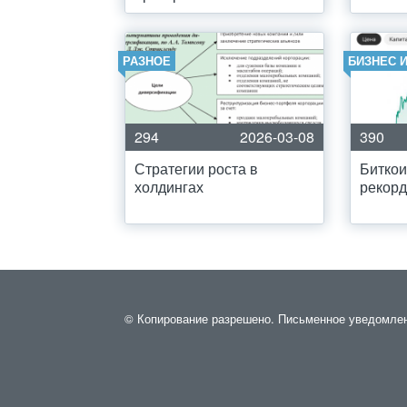
РАЗНОЕ
БИЗНЕС 
294
2026-03-08
390
Стратегии роста в
Биткои
холдингах
рекорд
© Копирование разрешено. Письменное уведомление