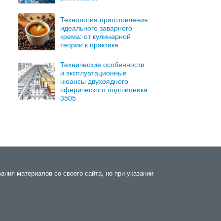
Технология приготовления
идеального заварного
крема: от кулинарной
теории к практике
Технические особенности
и эксплуатационные
нюансы двухрядного
сферического подшипника
3505
ания материалов со своего сайта, но при указании