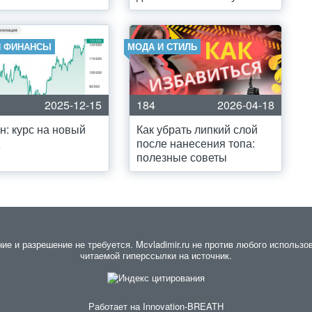
И ФИНАНСЫ
МОДА И СТИЛЬ
2025-12-15
184
2026-04-18
н: курс на новый
Как убрать липкий слой
после нанесения топа:
полезные советы
 и разрешение не требуется. Mcvladimir.ru не против любого использов
читаемой гиперссылки на источник.
Работает на
Innovation-BREATH