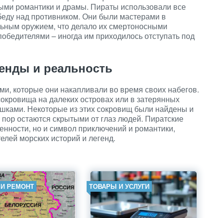
ными романтики и драмы. Пираты использовали все
обеду над противником. Они были мастерами в
льным оружием, что делало их смертоносными
победителями – иногда им приходилось отступать под
генды и реальность
и, которые они накапливали во время своих набегов.
сокровища на далеких островах или в затерянных
шками. Некоторые из этих сокровищ были найдены и
 пор остаются скрытыми от глаз людей. Пиратские
ценности, но и символ приключений и романтики,
елей морских историй и легенд.
 И РЕМОНТ
ТОВАРЫ И УСЛУГИ