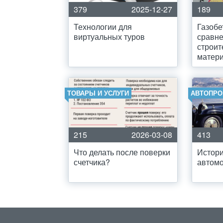
379
2025-12-27
189
Технологии для
Газобе
виртуальных туров
сравне
строи
матер
ТОВАРЫ И УСЛУГИ
АВТОПР
215
2026-03-08
413
Что делать после поверки
Истори
счетчика?
автом