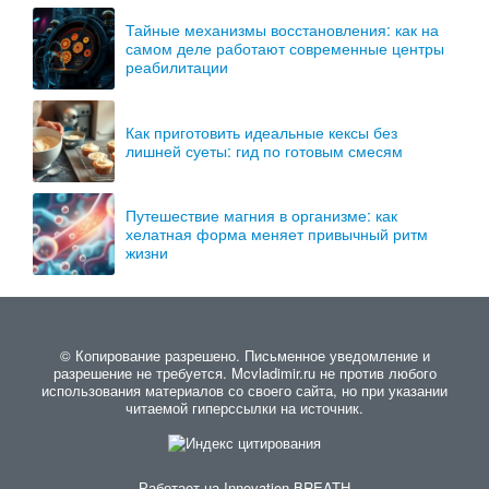
Тайные механизмы восстановления: как на
самом деле работают современные центры
реабилитации
Как приготовить идеальные кексы без
лишней суеты: гид по готовым смесям
Путешествие магния в организме: как
хелатная форма меняет привычный ритм
жизни
© Копирование разрешено. Письменное уведомление и
разрешение не требуется. Mcvladimir.ru не против любого
использования материалов со своего сайта, но при указании
читаемой гиперссылки на источник.
Работает на
Innovation-BREATH