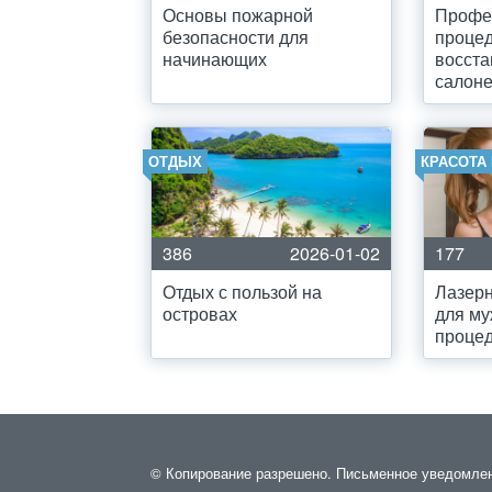
Основы пожарной
Профе
безопасности для
проце
начинающих
восста
салон
ОТДЫХ
КРАСОТА
386
2026-01-02
177
Отдых с пользой на
Лазер
островах
для му
проце
© Копирование разрешено. Письменное уведомление