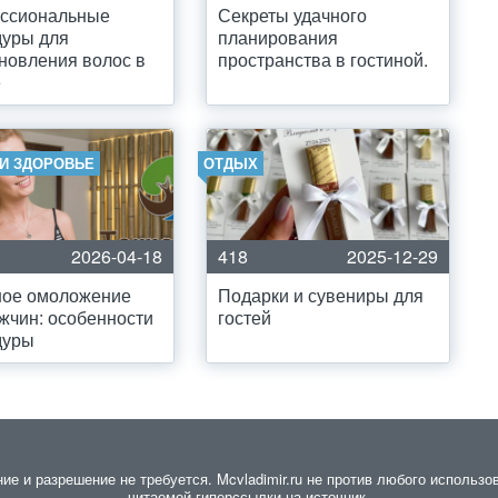
ссиональные
Секреты удачного
дуры для
планирования
новления волос в
пространства в гостиной.
е
 И ЗДОРОВЬЕ
ОТДЫХ
2026-04-18
418
2025-12-29
ное омоложение
Подарки и сувениры для
жчин: особенности
гостей
дуры
 и разрешение не требуется. Mcvladimir.ru не против любого использов
читаемой гиперссылки на источник.