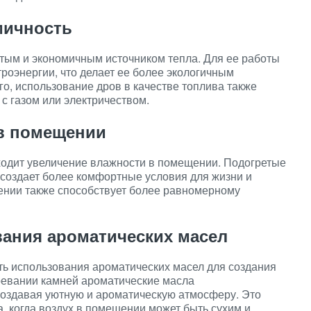
мичность
стым и экономичным источником тепла. Для ее работы
троэнергии, что делает ее более экологичным
о, использование дров в качестве топлива также
с газом или электричеством.
 в помещении
ходит увеличение влажности в помещении. Подогретые
 создает более комфортные условия для жизни и
ении также способствует более равномерному
вания ароматических масел
ть использования ароматических масел для создания
ревании камней ароматические масла
оздавая уютную и ароматическую атмосферу. Это
, когда воздух в помещении может быть сухим и