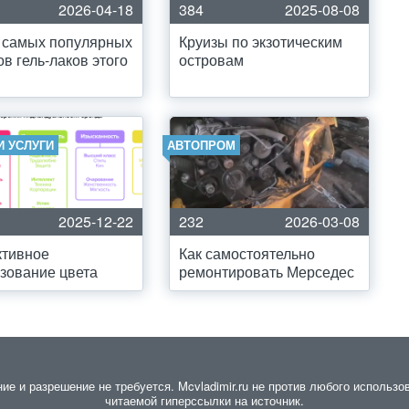
2026-04-18
384
2025-08-08
 самых популярных
Круизы по экзотическим
ов гель-лаков этого
островам
И УСЛУГИ
АВТОПРОМ
2025-12-22
232
2026-03-08
тивное
Как самостоятельно
зование цвета
ремонтировать Мерседес
 и разрешение не требуется. Mcvladimir.ru не против любого использов
читаемой гиперссылки на источник.